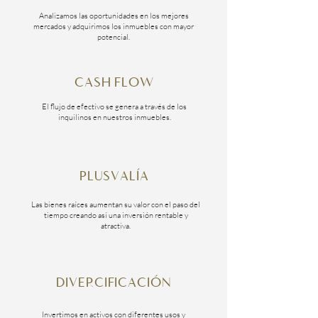
Analizamos las oportunidades en los mejores
mercados y adquirimos los inmuebles con mayor
potencial.
CASH FLOW
El flujo de efectivo se genera a través de los
inquilinos en nuestros inmuebles.
PLUSVALÍA
Las bienes raíces aumentan su valor con el paso del
tiempo creando así una inversión rentable y
atractiva.
DIVERCIFICACIÓN
Invertimos en activos con diferentes usos y