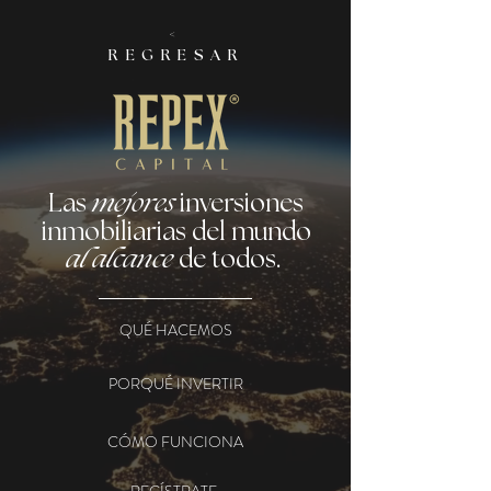
<
REGRESAR
Las
mejores
inversiones
inmobiliarias del mundo
al alcance
de todos.
QUÉ HACEMOS
PORQUÉ INVERTIR
CÓMO FUNCIONA