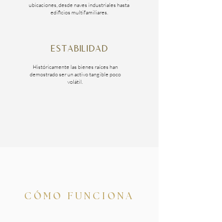
ubicaciones, desde naves industriales hasta
edificios multifamiliares.
ESTABILIDAD
Históricamente las bienes raíces han
demostrado ser un activo tangible poco
volátil.
CÓMO FUNCIONA