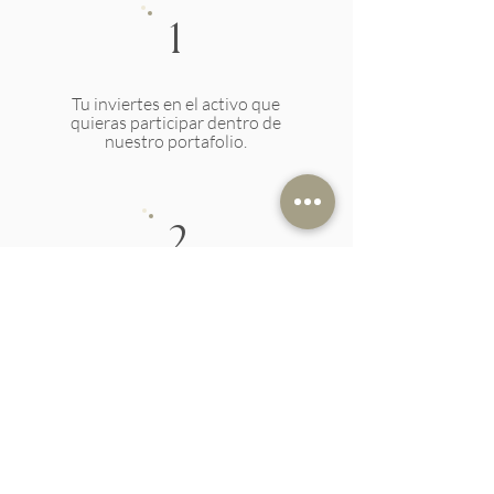
1
Tu inviertes en el activo que
quieras participar dentro de
nuestro portafolio.
2
Por medio de nuestro fondo
adquirimos activos inmobiliarios con
oportunidad de crecimiento.
3