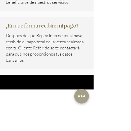
beneficiarse de nuestros servicios.
¿En qué forma recibiré mi pago?
Después de que Repex International haya
recibido el pago total de la venta realizada
con tu Cliente Referido se te contactará
para que nos proporciones tus datos
bancarios.
SIGN UP TO RECEIVE THE
BEST ON REAL ESTATE NEWS
DIRECTLY TO YOUR INBOX