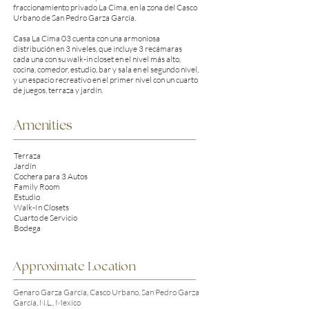
fraccionamiento privado La Cima, en la zona del Casco
Urbano de San Pedro Garza García.
Casa La Cima 03 cuenta con una armoniosa
distribución en 3 niveles, que incluye 3 recámaras
cada una con su walk-in closet en el nivel más alto,
cocina, comedor, estudio, bar y sala en el segundo nivel,
y un espacio recreativo en el primer nivel con un cuarto
de juegos, terraza y jardín.
Amenities
Terraza
Jardín
Cochera para 3 Autos
Family Room
Estudio
Walk-In Closets
Cuarto de Servicio
Bodega
Approximate Location
Genaro Garza García, Casco Urbano, San Pedro Garza
García, N.L., Mexico