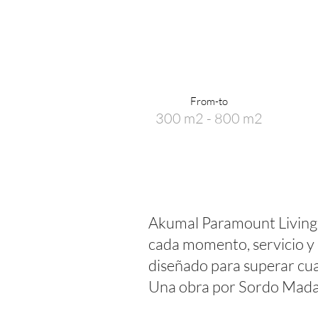
From-to
300 m2 - 800 m2
Akumal Paramount Living 
cada momento, servicio y 
diseñado para superar cua
Una obra por Sordo Mada