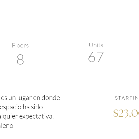
Units
Floors
67
8
es un lugar en donde
STARTI
espacio ha sido
$23,
lquier expectativa.
leno.