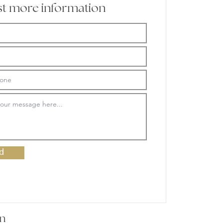
t more information
d
n