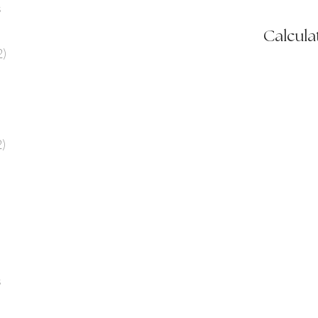
s
Calcula
2)
)
s