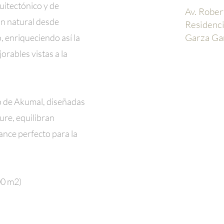
uitectónico y de
Av. Rober
ón natural desde
Residenci
Garza Gar
, enriqueciendo así la
orables vistas a la
o de Akumal, diseñadas
ure, equilibran
lance perfecto para la
00 m2)